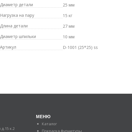
Диаметр детали
25 мм
Нагрузка на пару
15 кг
Длина детали
27 мм
Диаметр шпильки
10 мм
Артикул
D-1001 (25*25) ss
МЕНЮ
Каталог
д.15 к.2
Покраска фурнитуры