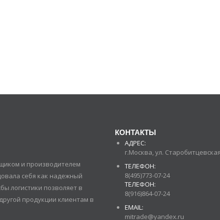
КОНТАКТЫ
АДРЕС:
г.Москва, ул. Старобитцевская 
авщиком и производителем
ТЕЛЕФОН:
8(495)773-07-24
довала себя как надежный
ТЕЛЕФОН:
бы логистики позволяет в
8(916)864-07-24
другой продукции клиентам в
EMAIL:
mitrade@yandex.ru