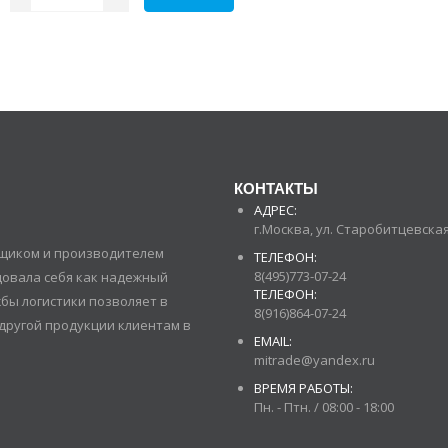
КОНТАКТЫ
АДРЕС:
г.Москва, ул. Старобитцевская 
авщиком и производителем
ТЕЛЕФОН:
8(495)773-07-24
довала себя как надежный
ТЕЛЕФОН:
бы логистики позволяет в
8(916)864-07-24
другой продукции клиентам в
EMAIL:
mitrade@yandex.ru
ВРЕМЯ РАБОТЫ:
Пн. - Птн. / 08:00 - 18:00