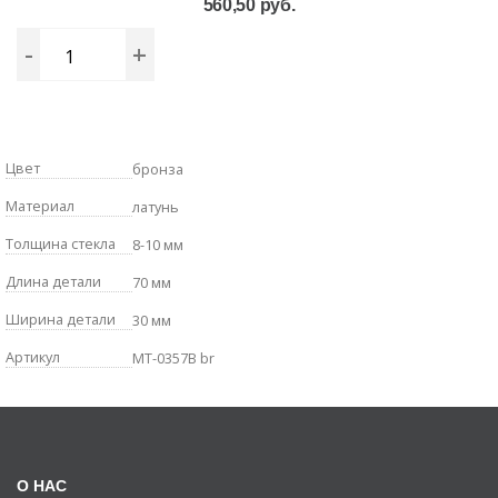
560,50 руб.
-
+
Цвет
бронза
Материал
латунь
Толщина стекла
8-10 мм
Длина детали
70 мм
Ширина детали
30 мм
Артикул
MT-0357B br
О НАС