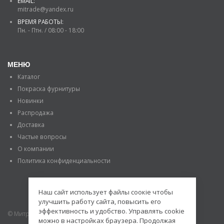
EMAIL:
mitrade@yandex.ru
ВРЕМЯ РАБОТЫ:
Пн. - Птн. / 08:00 - 18:00
МЕНЮ
Каталог
Покраска фурнитуры
Новинки
Распродажа
Доставка
Частые вопросы
О компании
Политика конфиденциальности
Наш сайт использует файлы соокіе чтобы
улучшить работу сайта, повысить его
эффективность и удобство. Управлять cookie
© Митраде. 2020. Все права защищены.
можно в настройках браузера. Продолжая