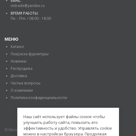
EMAIL:
mitrade@yandex.ru
ВРЕМЯ РАБОТЫ:
Пн. - Птн. / 08:00 - 18:00
МЕНЮ
Каталог
Покраска фурнитуры
Новинки
Распродажа
Доставка
Частые вопросы
О компании
Политика конфиденциальности
Наш сайт использует файлы соокіе чтобы
улучшить работу сайта, повысить его
эффективность и удобство. Управлять cookie
© Митраде. 2020. Все права защищены.
можно в настройках браузера. Продолжая