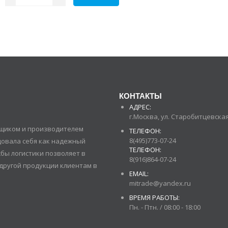
КОНТАКТЫ
АДРЕС:
г.Москва, ул. Старобитцевская 
авщиком и производителем
ТЕЛЕФОН:
8(495)773-07-24
довала себя как надежный
ТЕЛЕФОН:
бы логистики позволяет в
8(916)864-07-24
другой продукции клиентам в
EMAIL:
mitrade@yandex.ru
ВРЕМЯ РАБОТЫ:
Пн. - Птн. / 08:00 - 18:00