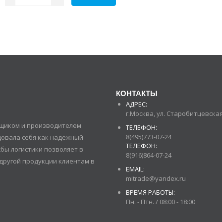
КОНТАКТЫ
АДРЕС:
г.Москва, ул. Старобитцевская 
авщиком и производителем
ТЕЛЕФОН:
8(495)773-07-24
довала себя как надежный
ТЕЛЕФОН:
бы логистики позволяет в
8(916)864-07-24
другой продукции клиентам в
EMAIL:
mitrade@yandex.ru
ВРЕМЯ РАБОТЫ:
Пн. - Птн. / 08:00 - 18:00