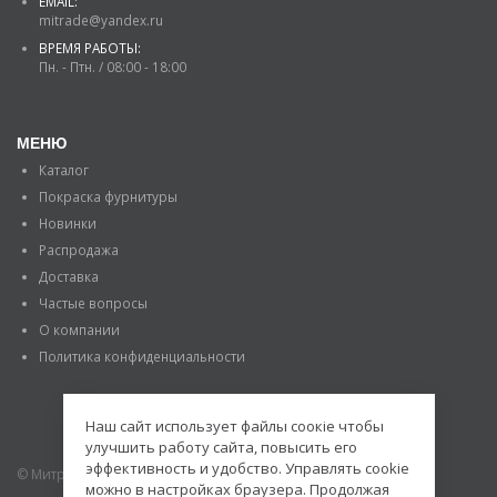
EMAIL:
mitrade@yandex.ru
ВРЕМЯ РАБОТЫ:
Пн. - Птн. / 08:00 - 18:00
МЕНЮ
Каталог
Покраска фурнитуры
Новинки
Распродажа
Доставка
Частые вопросы
О компании
Политика конфиденциальности
Наш сайт использует файлы соокіе чтобы
улучшить работу сайта, повысить его
эффективность и удобство. Управлять cookie
© Митраде. 2020. Все права защищены.
можно в настройках браузера. Продолжая