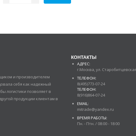
КОНТАКТЫ
АДРЕС:
г.Москва, ул. Старобитцевская 
авщиком и производителем
ТЕЛЕФОН:
8(495)773-07-24
довала себя как надежный
ТЕЛЕФОН:
бы логистики позволяет в
8(916)864-07-24
другой продукции клиентам в
EMAIL:
mitrade@yandex.ru
ВРЕМЯ РАБОТЫ:
Пн. - Птн. / 08:00 - 18:00