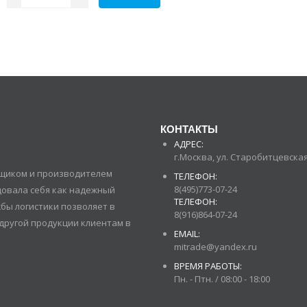
КОНТАКТЫ
АДРЕС:
г.Москва, ул. Старобитцевская 
авщиком и производителем
ТЕЛЕФОН:
8(495)773-07-24
довала себя как надежный
ТЕЛЕФОН:
бы логистики позволяет в
8(916)864-07-24
другой продукции клиентам в
EMAIL:
mitrade@yandex.ru
ВРЕМЯ РАБОТЫ:
Пн. - Птн. / 08:00 - 18:00