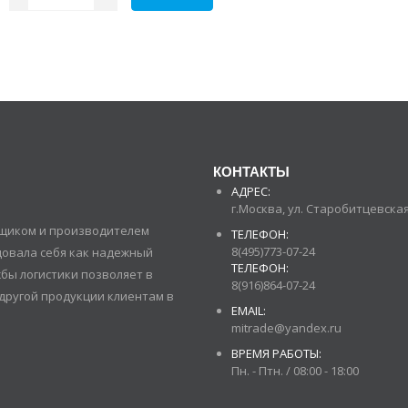
КОНТАКТЫ
АДРЕС:
г.Москва, ул. Старобитцевская 
авщиком и производителем
ТЕЛЕФОН:
8(495)773-07-24
довала себя как надежный
ТЕЛЕФОН:
бы логистики позволяет в
8(916)864-07-24
другой продукции клиентам в
EMAIL:
mitrade@yandex.ru
ВРЕМЯ РАБОТЫ:
Пн. - Птн. / 08:00 - 18:00