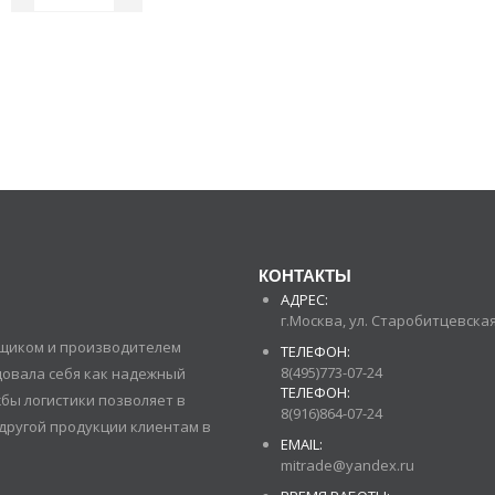
КОНТАКТЫ
АДРЕС:
г.Москва, ул. Старобитцевская 
авщиком и производителем
ТЕЛЕФОН:
8(495)773-07-24
довала себя как надежный
ТЕЛЕФОН:
бы логистики позволяет в
8(916)864-07-24
другой продукции клиентам в
EMAIL:
mitrade@yandex.ru