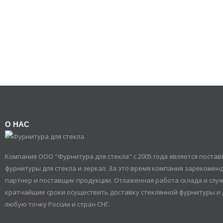
О НАС
Компания ООО "Фурнитура для стекла" с 2005 года является пост
фурнитуры для стекла и зеркал. За это время компания зарекомен
партнер и поставщик продукции. Отлаженная работа склада и служ
кратчайшие сроки осуществить доставку стеклянной фурнитуры и 
любую точку России и стран СНГ.