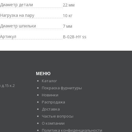
Диаметр детали
22 мм
Нагрузка на пару
10 кг
Диаметр шпильки
7 мм
Артикул
В-028-HY ss
МЕНЮ
Каталог
д.15 к.2
Покраска фурнитуры
Новинки
Распродажа
Доставка
Частые вопросы
О компании
Политика конфиденциальности