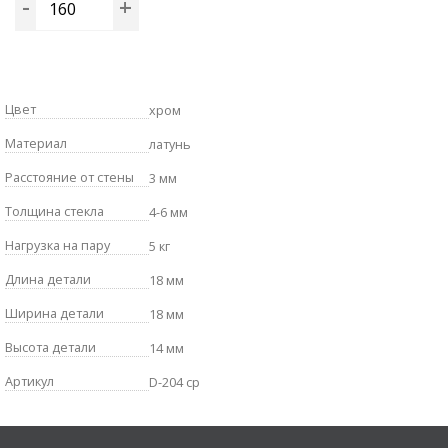
-
+
Цвет
хром
Материал
латунь
Расстояние от стены
3 мм
Толщина стекла
4-6 мм
Нагрузка на пару
5 кг
Длина детали
18 мм
Ширина детали
18 мм
Высота детали
14 мм
Артикул
D-204 cp