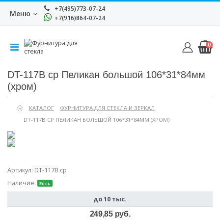
+7(495)773-07-24
Меню
+7(916)864-07-24
0
DT-117B cp Пеликан большой 106*31*84мм
(хром)
КАТАЛОГ
ФУРНИТУРА ДЛЯ СТЕКЛА И ЗЕРКАЛ
DT-117B CP ПЕЛИКАН БОЛЬШОЙ 106*31*84ММ (ХРОМ)
Артикул:
DT-117B cp
Наличие:
Есть
до 10 тыс.
249,85 руб.