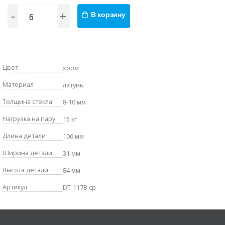
-
+
В корзину
Цвет
хром
Материал
латунь
Толщина стекла
8-10 мм
Нагрузка на пару
15 кг
Длина детали
106 мм
Ширина детали
31 мм
Высота детали
84 мм
Артикул
DT-117B cp