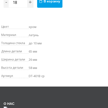
-
+
В корзину
Цвет
хром
Материал
латунь
Толщина стекла
до 10 мм
Длина детали
65 мм
Ширина детали
26 мм
Высота детали
58 мм
Артикул
DT-401B cp
О НАС