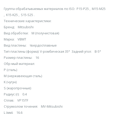
Группа обрабатываемых материалов по ISO: P15-P25 , M15-M25
, K15-K25 , S15-S25 .
Технические характеристики:
Бренд: Mitsubishi
Вид обработки: M (получистовая)
Марка: VBMT
Вид пластины: твердосплавные
Тип пластины (форма): V-ромбическая 35° Задний угол: B-5°
Размер пластины: 16
Обр-мый материал:
P (сталь)
M (нержавеющая сталь)
K (чугун)
S (жаропрочные)
Радиус (r): 0.4
Сплав: VP15TF
Стружколом точения: MV-Mitsubishi
L (мм): 16.6