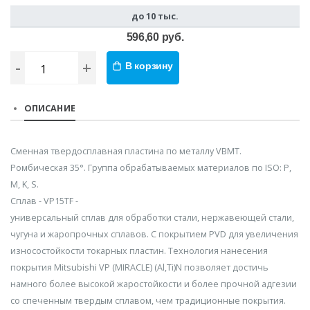
до 10 тыс.
596,60 руб.
-
+
В корзину
ОПИСАНИЕ
Сменная твердосплавная пластина по металлу VBMT.
Ромбическая 35°. Группа обрабатываемых материалов по ISO: P,
M, K, S.
Сплав - VP15TF -
универсальный сплав для обработки стали, нержавеющей стали,
чугуна и жаропрочных сплавов. С покрытием PVD для увеличения
износостойкости токарных пластин. Технология нанесения
покрытия Mitsubishi VP (MIRACLE) (Al,Ti)N позволяет достичь
намного более высокой жаростойкости и более прочной адгезии
со спеченным твердым сплавом, чем традиционные покрытия.