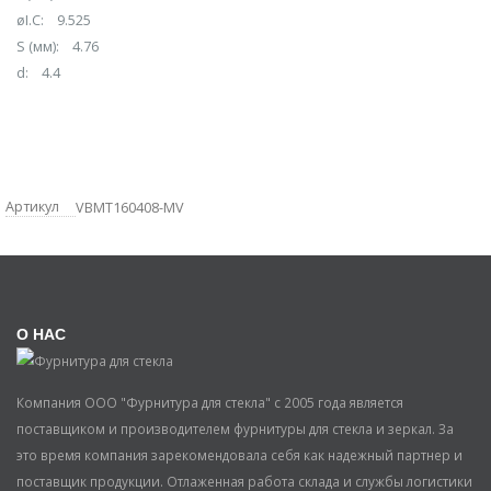
øI.C: 9.525
S (мм): 4.76
d: 4.4
Артикул
VBMT160408-MV
О НАС
Компания ООО "Фурнитура для стекла" с 2005 года является
поставщиком и производителем фурнитуры для стекла и зеркал. За
это время компания зарекомендовала себя как надежный партнер и
поставщик продукции. Отлаженная работа склада и службы логистики