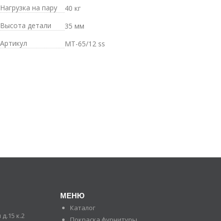
Нагрузка на пару
40 кг
Высота детали
35 мм
Артикул
MT-65/12 ss
МЕНЮ
Каталог
д.15 к.2
Покраска фурнитуры