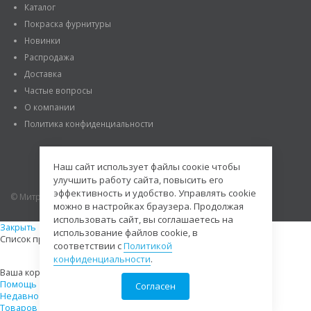
Каталог
Покраска фурнитуры
Новинки
Распродажа
Доставка
Частые вопросы
О компании
Политика конфиденциальности
Наш сайт использует файлы соокіе чтобы
улучшить работу сайта, повысить его
эффективность и удобство. Управлять cookie
© Митраде. 2020. Все права защищены.
можно в настройках браузера. Продолжая
использовать сайт, вы соглашаетесь на
Закрыть
использование файлов cookie, в
Список просмотренных товаров пуст
соответствии с
Политикой
конфиденциальности
.
Ваша корзина пуста
Помощь
Согласен
Недавно просмотренные
0
Товаров
Сумма
0,00 руб.